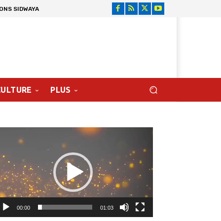
IONS SIDWAYA
CULTURE
PLUS
cteur
déo
00:00
01:03