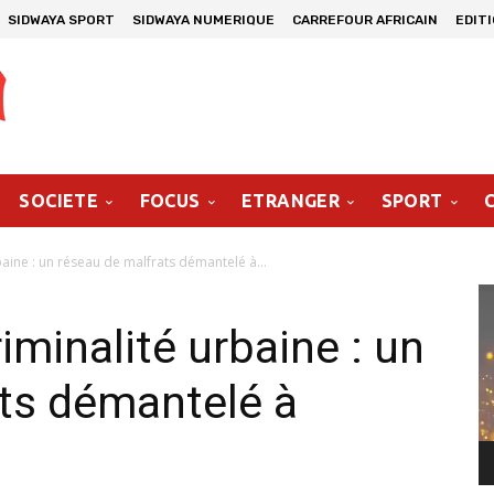
SIDWAYA SPORT
SIDWAYA NUMERIQUE
CARREFOUR AFRICAIN
EDIT
SOCIETE
FOCUS
ETRANGER
SPORT
rbaine : un réseau de malfrats démantelé à...
Le
vi
riminalité urbaine : un
ts démantelé à