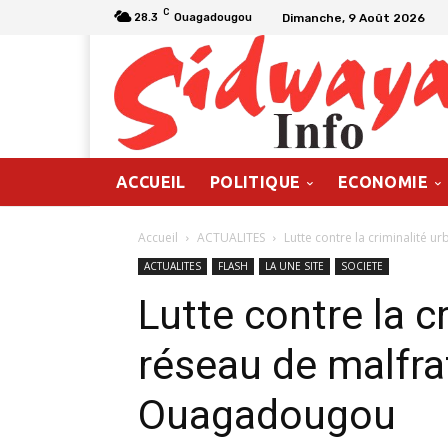
C
Dimanche, 9 Août 2026
28.3
Ouagadougou
ACCUEIL
POLITIQUE
ECONOMIE
Accueil
ACTUALITES
Lutte contre la criminalité u
ACTUALITES
FLASH
LA UNE SITE
SOCIETE
Lutte contre la c
réseau de malfra
Ouagadougou