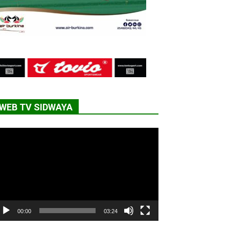
WEB TV SIDWAYA
cteur
déo
00:00
03:24