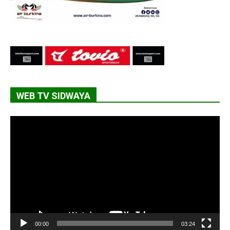
WEB TV SIDWAYA
Lecteur
vidéo
00:00
03:24