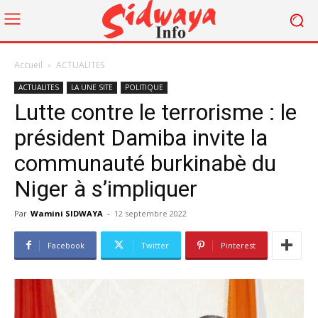
Accueil
ACTUALITES
ACTUALITES
LA UNE SITE
POLITIQUE
Lutte contre le terrorisme : le
président Damiba invite la
communauté burkinabè du
Niger à s’impliquer
Par
Wamini SIDWAYA
-
12 septembre 2022
Facebook
Twitter
Pinterest