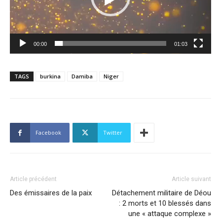
00:00
01:03
TAGS
burkina
Damiba
Niger
Facebook
Twitter
Article précédent
Article suivant
Des émissaires de la paix
Détachement militaire de Déou
: 2 morts et 10 blessés dans
une « attaque complexe »