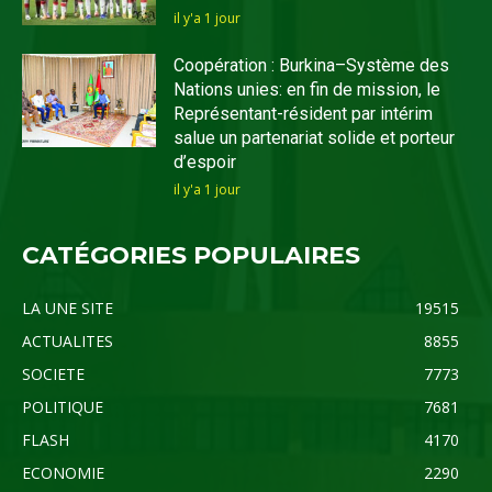
il y'a 1 jour
Coopération : Burkina–Système des
Nations unies: en fin de mission, le
Représentant-résident par intérim
salue un partenariat solide et porteur
d’espoir
il y'a 1 jour
CATÉGORIES POPULAIRES
LA UNE SITE
19515
ACTUALITES
8855
SOCIETE
7773
POLITIQUE
7681
FLASH
4170
ECONOMIE
2290