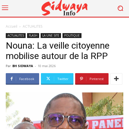
Accueil
ACTUALITES
ACTUALITES
FLASH
LA UNE SITE
POLITIQUE
Nouna: La veille citoyenne
mobilise autour de la RPP
Par
BH SIDWAYA
-
10 mai 2026
Facebook
Twitter
Pinterest