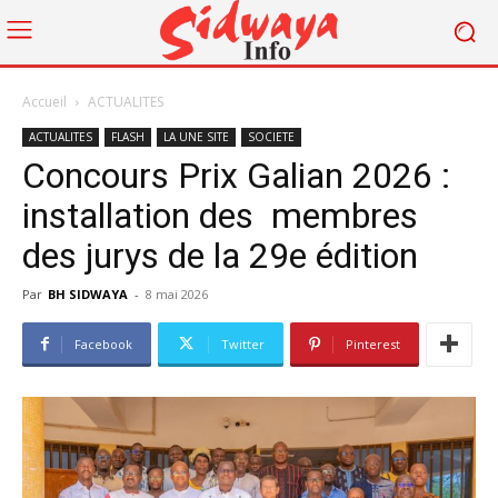
Accueil
ACTUALITES
ACTUALITES
FLASH
LA UNE SITE
SOCIETE
Concours Prix Galian 2026 :
installation des membres
des jurys de la 29e édition
Par
BH SIDWAYA
-
8 mai 2026
Facebook
Twitter
Pinterest