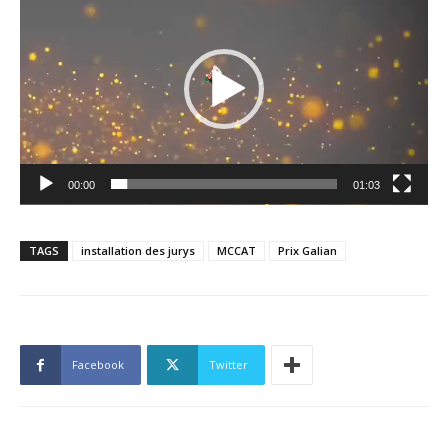
vidéo
00:00
01:03
TAGS
installation des jurys
MCCAT
Prix Galian
Facebook
Twitter