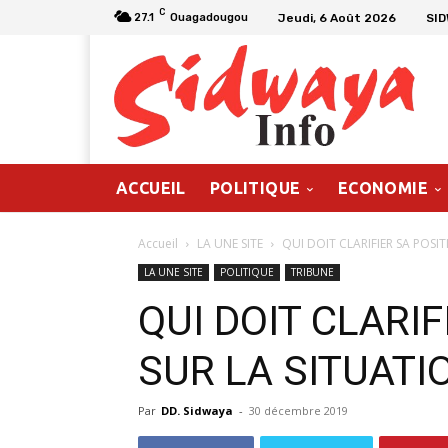
C
Jeudi, 6 Août 2026
SI
27.1
Ouagadougou
ACCUEIL
POLITIQUE
ECONOMIE
Accueil
LA UNE SITE
QUI DOIT CLARIFIER SA POSI
LA UNE SITE
POLITIQUE
TRIBUNE
QUI DOIT CLARIF
SUR LA SITUATI
Par
DD. Sidwaya
-
30 décembre 2019