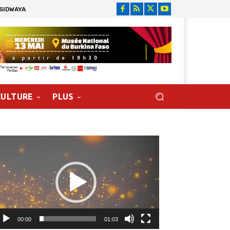
 SIDWAYA
CULTURE
PLUS
cteur
déo
00:00
01:03