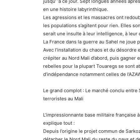
jusqu’ ‘à ce jour. Sept longues années aprè
en une histoire labyrinthique.
Les agressions et les massacres ont redoublé
les populations s’agitent pour rien. Elles so
serait une insulte à leur intelligence, à leur 
La France dans la guerre au Sahel ne joue pas
Avec l’installation du chaos et du désordre 
crépiter au Nord Mali d’abord, puis gagner 
rebelles pour la plupart Touaregs se sont 
d’indépendance notamment celles de l’AZAW
Le grand complot : Le marché conclu entre S
terroristes au Mali
L’impressionnante base militaire française à
explique tout :
Depuis l’origine le projet commun de Sark
détacher le Nord Mali du reste du pays et de