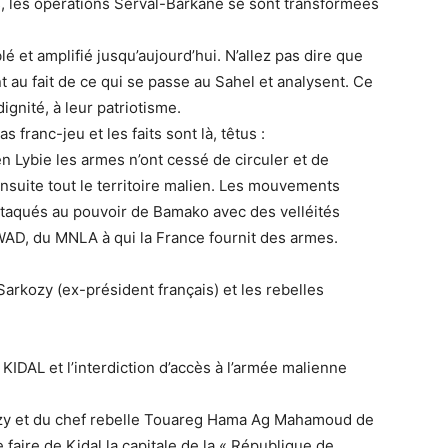
s, les opérations Serval-Barkane se sont transformées
 et amplifié jusqu’aujourd’hui. N’allez pas dire que
nt au fait de ce qui se passe au Sahel et analysent. Ce
dignité, à leur patriotisme.
 franc-jeu et les faits sont là, têtus :
en Lybie les armes n’ont cessé de circuler et de
ensuite tout le territoire malien. Les mouvements
attaqués au pouvoir de Bamako avec des velléités
AD, du MNLA à qui la France fournit des armes.
arkozy (ex-président français) et les rebelles
 KIDAL et l’interdiction d’accès à l’armée malienne
ozy et du chef rebelle Touareg Hama Ag Mahamoud de
 faire de Kidal la capitale de la « République de