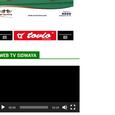
WEB TV SIDWAYA
cteur
déo
00:00
03:24