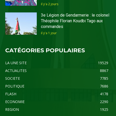
il y'a 2 jours
3e Légion de Gendarmerie : le colonel
Théophile Florian Koudbi Tago aux
commandes
il y'a 1 jour
CATÉGORIES POPULAIRES
LA UNE SITE
19529
ACTUALITES
8867
SOCIETE
7785
POLITIQUE
7686
FLASH
4178
ECONOMIE
2290
REGION
1925