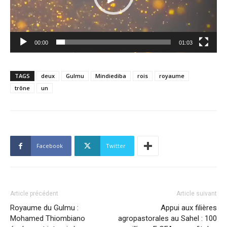
00:00
01:03
TAGS
deux
Gulmu
Mindiediba
rois
royaume
trône
un
Facebook
Twitter
Article précédent
Article suivant
Royaume du Gulmu :
Appui aux filières
Mohamed Thiombiano
agropastorales au Sahel : 100