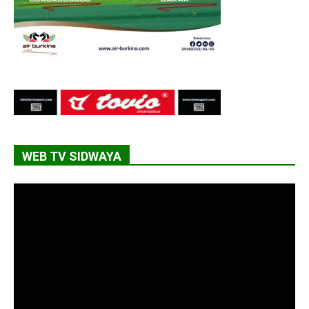
WEB TV SIDWAYA
Lecteur
vidéo