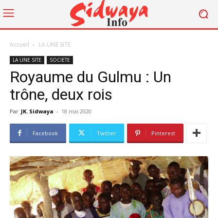
Accueil
LA UNE SITE
LA UNE SITE
SOCIETE
Royaume du Gulmu : Un
trône, deux rois
Par
JK. Sidwaya
-
18 mai 2020
Facebook
Twitter
Pinterest