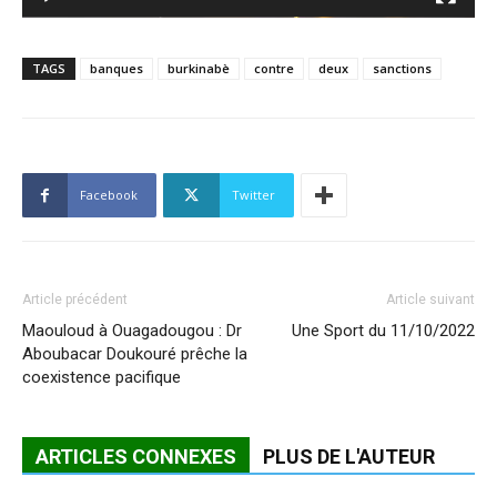
TAGS
banques
burkinabè
contre
deux
sanctions
Facebook
Twitter
Article précédent
Article suivant
Maouloud à Ouagadougou : Dr
Une Sport du 11/10/2022
Aboubacar Doukouré prêche la
coexistence pacifique
ARTICLES CONNEXES
PLUS DE L'AUTEUR