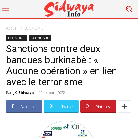
Accueil
ECONOMIE
ECONOMIE
LA UNE SITE
Sanctions contre deux
banques burkinabè : «
Aucune opération » en lien
avec le terrorisme
Par
JK. Sidwaya
-
10 octobre 2022
Facebook
Twitter
Pinterest