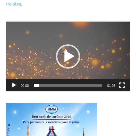
traitées
.
Lecteur
vidéo
00:00
01:03