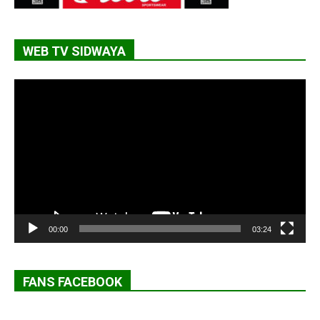
WEB TV SIDWAYA
Lecteur
vidéo
00:00
03:24
FANS FACEBOOK