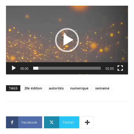
Lecteur
vidéo
00:00
01:03
TAGS
20e édition
autorités
numerique
semaine
Facebook
Twitter