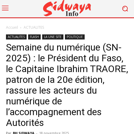
Accueil
ACTUALITES
ACTUALITES
FLASH
LA UNE SITE
POLITIQUE
Semaine du numérique (SN-
2025) : le Président du Faso,
le Capitaine Ibrahim TRAORE,
patron de la 20e édition,
rassure les acteurs du
numérique de
l’accompagnement des
Autorités
Par
BH SIDWAYA
-
18 novembre 2025