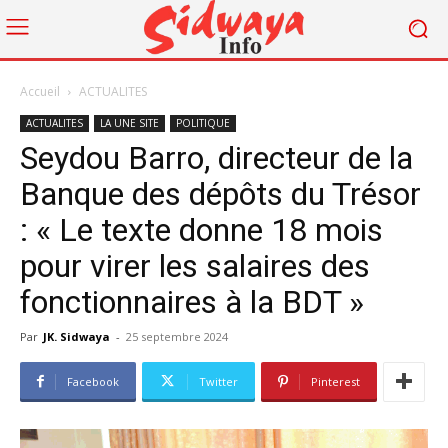
Accueil
ACTUALITES
ACTUALITES
LA UNE SITE
POLITIQUE
Seydou Barro, directeur de la
Banque des dépôts du Trésor
: « Le texte donne 18 mois
pour virer les salaires des
fonctionnaires à la BDT »
Par
JK. Sidwaya
-
25 septembre 2024
Facebook
Twitter
Pinterest