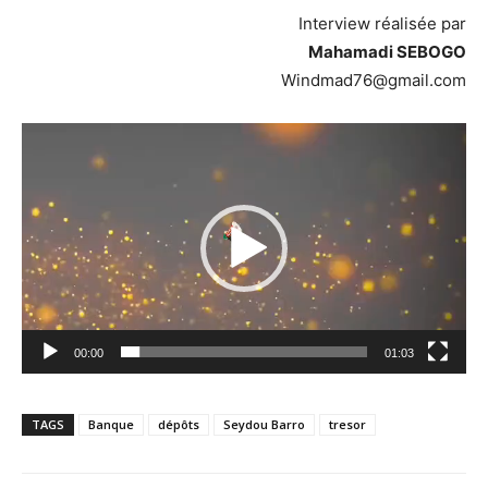
Interview réalisée par
Mahamadi SEBOGO
Windmad76@gmail.com
Lecteur
vidéo
00:00
01:03
TAGS
Banque
dépôts
Seydou Barro
tresor