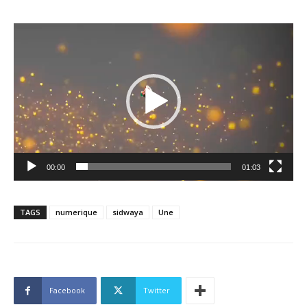
Lecteur
vidéo
00:00
01:03
TAGS
numerique
sidwaya
Une
Facebook
Twitter