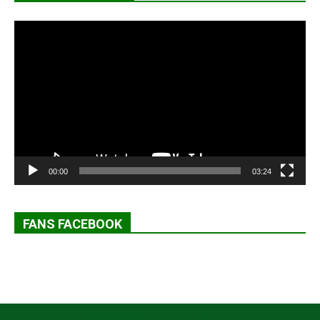
Lecteur
vidéo
00:00
03:24
FANS FACEBOOK