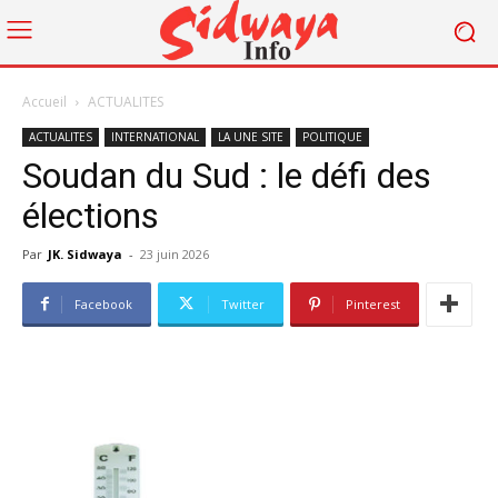
Accueil
ACTUALITES
ACTUALITES
INTERNATIONAL
LA UNE SITE
POLITIQUE
Soudan du Sud : le défi des
élections
Par
JK. Sidwaya
-
23 juin 2026
Facebook
Twitter
Pinterest