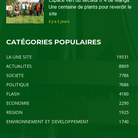
Espace vert du secteur n°4 de Manga:
Une centaine de plants pour reverdir le
site
il y'a 2 jours
CATÉGORIES POPULAIRES
LA UNE SITE
19531
ACTUALITES
8869
SOCIETE
7786
POLITIQUE
7686
FLASH
4180
ECONOMIE
2290
REGION
1925
ENVIRONNEMENT ET DEVELOPPEMENT
1740