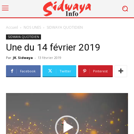
Accueil
NOS UNES
SIDWAYA QUOTIDIEN
SIDWAYA QUOTIDIEN
Une du 14 février 2019
Par
JK. Sidwaya
-
13 février 2019
Facebook
Twitter
Pinterest
Lecteur
vidéo