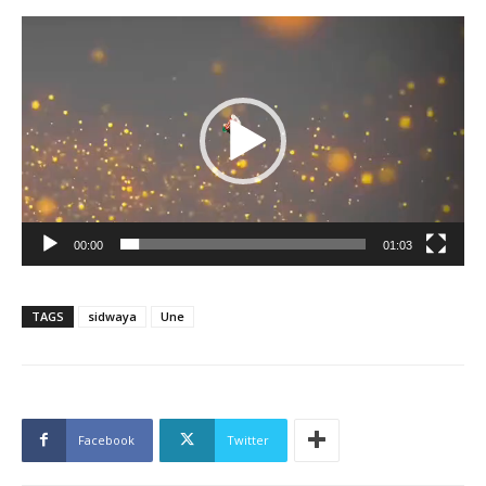
Lecteur
vidéo
00:00
01:03
TAGS
sidwaya
Une
Facebook
Twitter