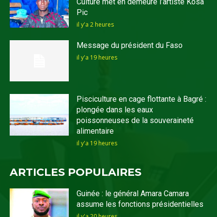
Culture met en demeure l’artiste Kosa
Pic
il y'a 2 heures
Message du président du Faso
il y'a 19 heures
Pisciculture en cage flottante à Bagré :
plongée dans les eaux
poissonneuses de la souveraineté
alimentaire
il y'a 19 heures
ARTICLES POPULAIRES
Guinée : le général Amara Camara
assume les fonctions présidentielles
il y'a 20 heures