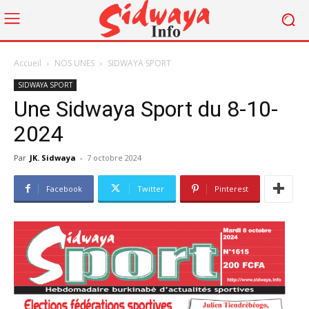
Accueil
NOS UNES
SIDWAYA SPORT
SIDWAYA SPORT
Une Sidwaya Sport du 8-10-
2024
Par
JK. Sidwaya
-
7 octobre 2024
Facebook
Twitter
Pinterest