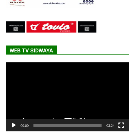
WEB TV SIDWAYA
Lecteur
vidéo
00:00
03:24