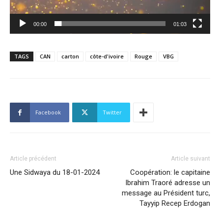
00:00
01:03
TAGS
CAN
carton
côte-d'ivoire
Rouge
VBG
Facebook
Twitter
Article précédent
Article suivant
Une Sidwaya du 18-01-2024
Coopération: le capitaine
Ibrahim Traoré adresse un
message au Président turc,
Tayyip Recep Erdogan