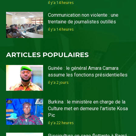
il y'a 14 heures
Communication non violente : une
trentaine de journalistes outillés
il y'a 14 heures
ARTICLES POPULAIRES
Guinée : le général Amara Camara
assume les fonctions présidentielles
il y'a 2 jours
Burkina : le ministère en charge de la
Culture met en demeure l’artiste Kosa
Pic
il y'a 22 heures
Pisciculture en cage flottante à Bagré :