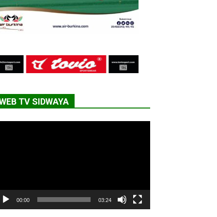
WEB TV SIDWAYA
cteur
déo
00:00
03:24