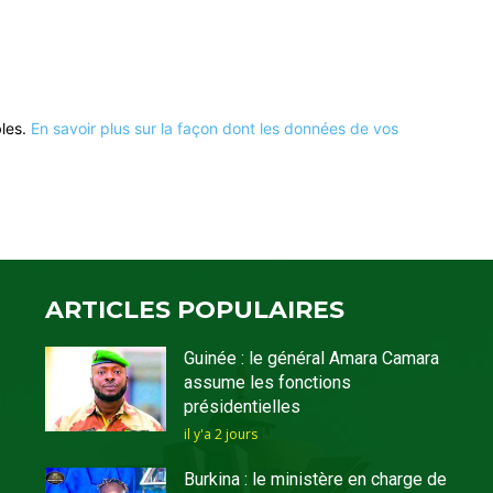
bles.
En savoir plus sur la façon dont les données de vos
ARTICLES POPULAIRES
Guinée : le général Amara Camara
assume les fonctions
présidentielles
il y'a 2 jours
Burkina : le ministère en charge de