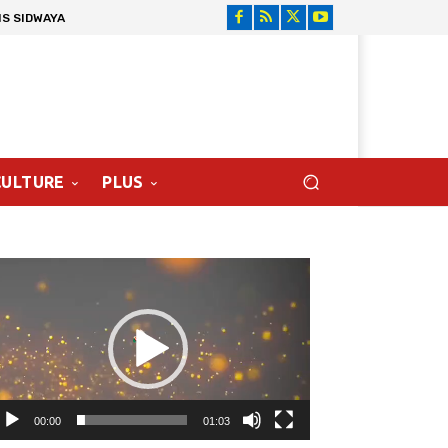
NS SIDWAYA
CULTURE
PLUS
cteur
déo
00:00
01:03