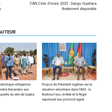
e
CAN Côte d’Ivoire 2023 : Dango Ouattara
a
finalement disponible
'AUTEUR
triotique obligatoire
Propos du Président nigérian sur la
inistre Nacanabo aux
situation sécuritaire dans l’AES : le
ppelés du site de Saaba
Burkina Faso, le Mali et le Niger
expriment leur profond regret