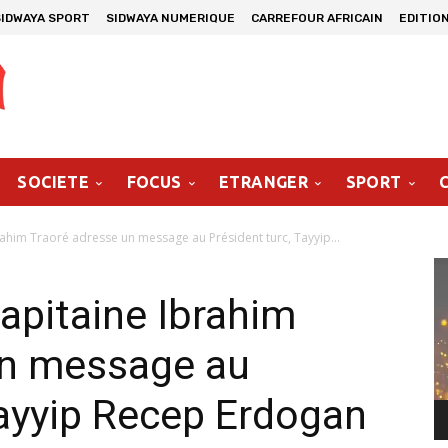
SIDWAYA SPORT
SIDWAYA NUMERIQUE
CARREFOUR AFRICAIN
EDITIO
SOCIETE
FOCUS
ETRANGER
SPORT
rahim Traoré adresse un message au Président turc, Tayyip...
Le
vi
capitaine Ibrahim
un message au
Tayyip Recep Erdogan