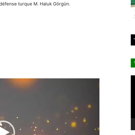
la défense turque M. Haluk Görgün.
Le
Lecteur
vi
vidéo