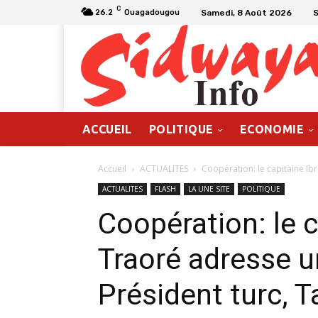
C
Samedi, 8 Août 2026
26.2
Ouagadougou
ACCUEIL
POLITIQUE
ECONOMIE
Accueil
ACTUALITES
Coopération: le capitaine Ib
ACTUALITES
FLASH
LA UNE SITE
POLITIQUE
Coopération: le 
Traoré adresse 
Président turc, 