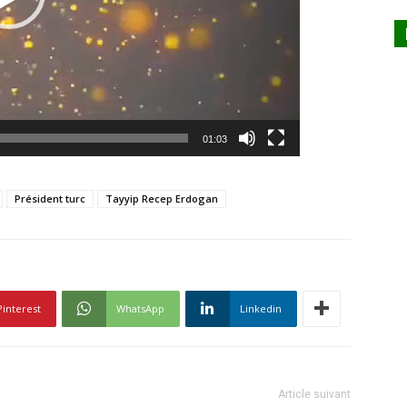
01:03
Président turc
Tayyip Recep Erdogan
Pinterest
WhatsApp
Linkedin
Article suivant