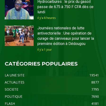
Hydrocarbures : le prix du gasoil
passe de 675 à 750 F CFA dès ce
lundi
il y'a 8 heures
Journées nationales de lutte
antivectorielle : Une opération de
curage de caniveaux pour lancer la
première édition à Dédougou
il y'a 1 jour
CATÉGORIES POPULAIRES
LA UNE SITE
19541
ACTUALITES
8877
SOCIETE
7795
POLITIQUE
7690
FLASH
4181