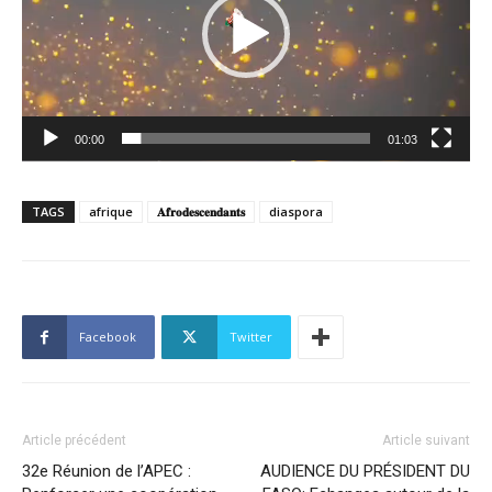
00:00
01:03
TAGS
afrique
𝐀𝐟𝐫𝐨𝐝𝐞𝐬𝐜𝐞𝐧𝐝𝐚𝐧𝐭𝐬
diaspora
Facebook
Twitter
Article précédent
Article suivant
32e Réunion de l’APEC :
AUDIENCE DU PRÉSIDENT DU