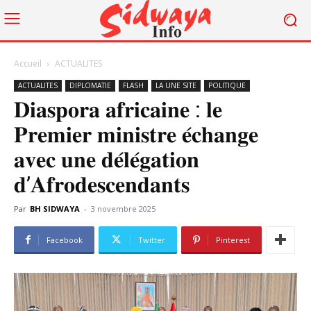
Accueil
ACTUALITES
ACTUALITES
DIPLOMATIE
FLASH
LA UNE SITE
POLITIQUE
𝐃𝐢𝐚𝐬𝐩𝐨𝐫𝐚 𝐚𝐟𝐫𝐢𝐜𝐚𝐢𝐧𝐞 : 𝐥𝐞
𝐏𝐫𝐞𝐦𝐢𝐞𝐫 𝐦𝐢𝐧𝐢𝐬𝐭𝐫𝐞 𝐞́𝐜𝐡𝐚𝐧𝐠𝐞
𝐚𝐯𝐞𝐜 𝐮𝐧𝐞 𝐝𝐞́𝐥𝐞́𝐠𝐚𝐭𝐢𝐨𝐧
𝐝’𝐀𝐟𝐫𝐨𝐝𝐞𝐬𝐜𝐞𝐧𝐝𝐚𝐧𝐭𝐬
Par
BH SIDWAYA
-
3 novembre 2025
Facebook
Twitter
Pinterest