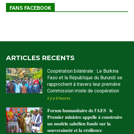
FANS FACEBOOK
ARTICLES RECENTS
Coopération bilatérale : Le Burkina
Faso et la République du Burundi se
rapprochent à travers leur première
Commission mixte de coopération
il y'a 6 heures
𝐅𝐨𝐫𝐮𝐦 𝐡𝐮𝐦𝐚𝐧𝐢𝐭𝐚𝐢𝐫𝐞 𝐝𝐞 𝐥’𝐀𝐄𝐒 : 𝐥𝐞
𝐏𝐫𝐞𝐦𝐢𝐞𝐫 𝐦𝐢𝐧𝐢𝐬𝐭𝐫𝐞 𝐚𝐩𝐩𝐞𝐥𝐥𝐞 𝐚̀ 𝐜𝐨𝐧𝐬𝐭𝐫𝐮𝐢𝐫𝐞
𝐮𝐧 𝐦𝐨𝐝𝐞̀𝐥𝐞 𝐬𝐚𝐡𝐞́𝐥𝐢𝐞𝐧 𝐟𝐨𝐧𝐝𝐞́ 𝐬𝐮𝐫 𝐥𝐚
𝐬𝐨𝐮𝐯𝐞𝐫𝐚𝐢𝐧𝐞𝐭𝐞́ 𝐞𝐭 𝐥𝐚 𝐫𝐞́𝐬𝐢𝐥𝐢𝐞𝐧𝐜𝐞