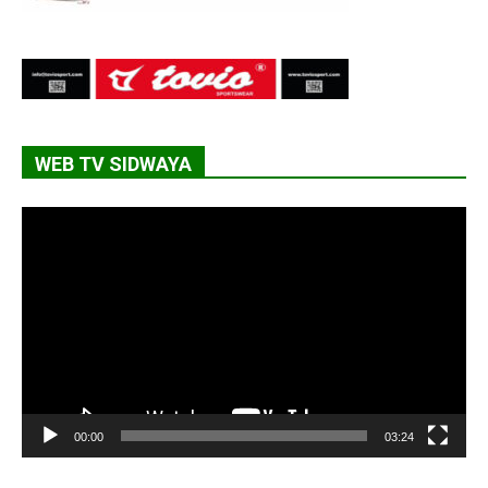
WEB TV SIDWAYA
Lecteur
vidéo
00:00
03:24