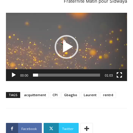
Fraternité Matin pour Sidwaya
Lecteur
vidéo
00:00
01:03
TAGS
acquittement
CPI
Gbagbo
Laurent
rentré
Facebook
Twitter