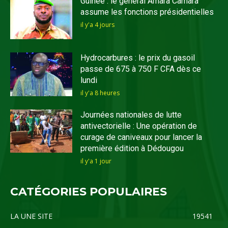
Guinée : le général Amara Camara
assume les fonctions présidentielles
il y'a 4 jours
Hydrocarbures : le prix du gasoil
passe de 675 à 750 F CFA dès ce
lundi
il y'a 8 heures
Journées nationales de lutte
antivectorielle : Une opération de
curage de caniveaux pour lancer la
première édition à Dédougou
il y'a 1 jour
CATÉGORIES POPULAIRES
LA UNE SITE
19541