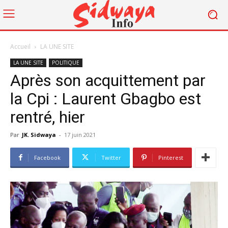
Accueil
LA UNE SITE
LA UNE SITE
POLITIQUE
Après son acquittement par
la Cpi : Laurent Gbagbo est
rentré, hier
Par
JK. Sidwaya
-
17 juin 2021
Facebook
Twitter
Pinterest