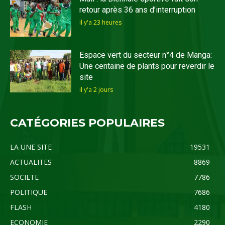
retour après 36 ans d’interruption
il y'a 23 heures
Espace vert du secteur n°4 de Manga:
Une centaine de plants pour reverdir le
site
il y'a 2 jours
CATÉGORIES POPULAIRES
LA UNE SITE
19531
ACTUALITES
8869
SOCIETE
7786
POLITIQUE
7686
FLASH
4180
ECONOMIE
2290