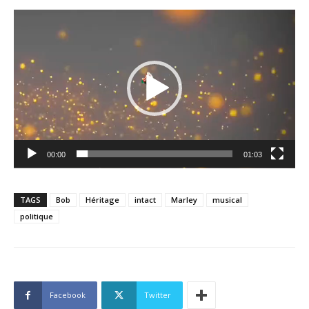
Lecteur
vidéo
00:00
01:03
TAGS
Bob
Héritage
intact
Marley
musical
politique
Facebook
Twitter