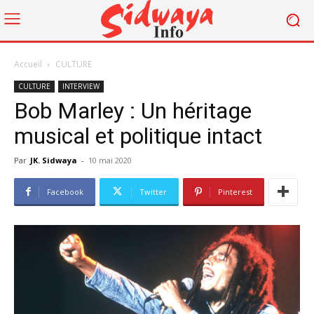
Accueil
CULTURE
CULTURE
INTERVIEW
Bob Marley : Un héritage
musical et politique intact
Par
JK. Sidwaya
-
10 mai 2020
Facebook
Twitter
Pinterest