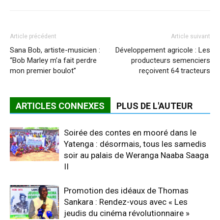
Article précédent
Article suivant
Sana Bob, artiste-musicien :
Développement agricole : Les
“Bob Marley m’a fait perdre
producteurs semenciers
mon premier boulot”
reçoivent 64 tracteurs
ARTICLES CONNEXES
PLUS DE L'AUTEUR
Soirée des contes en mooré dans le
Yatenga : désormais, tous les samedis
soir au palais de Weranga Naaba Saaga
II
Promotion des idéaux de Thomas
Sankara : Rendez-vous avec « Les
jeudis du cinéma révolutionnaire »