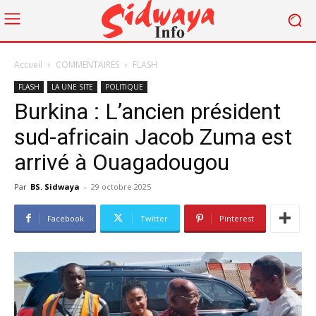
Accueil
COMMENTAIRES
FLASH
FLASH
LA UNE SITE
POLITIQUE
Burkina : L’ancien président
sud-africain Jacob Zuma est
arrivé à Ouagadougou
Par
BS. Sidwaya
-
29 octobre 2025
Facebook
Twitter
Pinterest