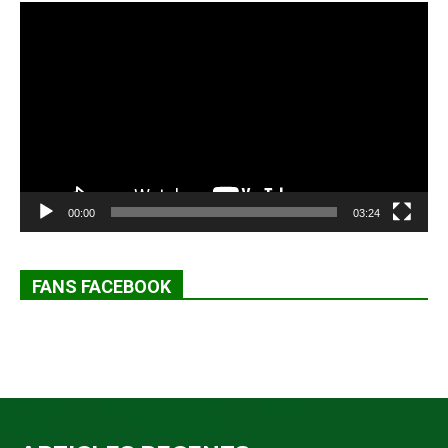
Lecteur
vidéo
00:00
03:24
FANS FACEBOOK