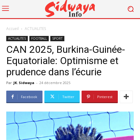
Accueil
ACTUALITES
ACTUALITES
FOOTBALL
SPORT
CAN 2025, Burkina-Guinée-
Equatoriale: Optimisme et
prudence dans l’écurie
Par
JK. Sidwaya
-
24 décembre 2025
Facebook
Twitter
Pinterest