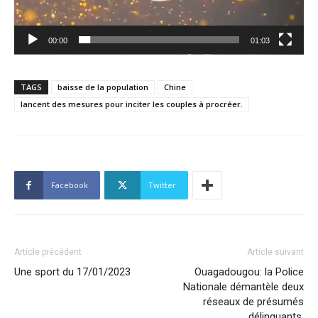
00:00
01:03
TAGS
baisse de la population
Chine
lancent des mesures pour inciter les couples à procréer.
Facebook
Twitter
Article précédent
Article suivant
Une sport du 17/01/2023
Ouagadougou: la Police
Nationale démantèle deux
réseaux de présumés
délinquants.