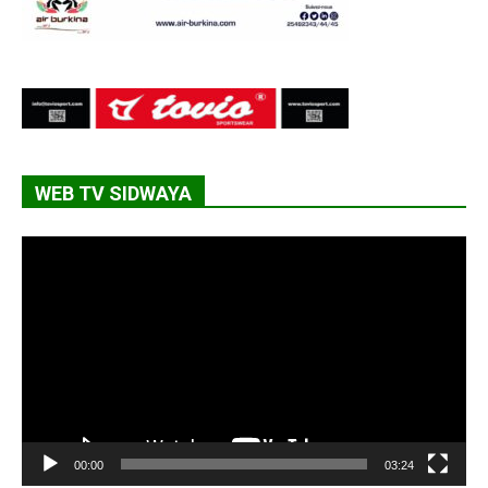
WEB TV SIDWAYA
Lecteur
vidéo
00:00
03:24