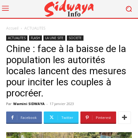
Accueil
ACTUALITES
ACTUALITES
FLASH
LA UNE SITE
SOCIETE
Chine : face à la baisse de la
population les autorités
locales lancent des mesures
pour inciter les couples à
procréer.
Par
Wamini SIDWAYA
-
17 janvier 2023
Facebook
Twitter
Pinterest