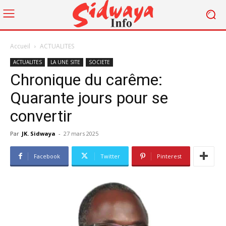
Accueil
ACTUALITES
ACTUALITES
LA UNE SITE
SOCIETE
Chronique du carême:
Quarante jours pour se
convertir
Par
JK. Sidwaya
-
27 mars 2025
Facebook
Twitter
Pinterest