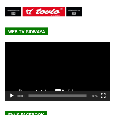
WEB TV SIDWAYA
Lecteur
vidéo
00:00
03:24
FANS FACEBOOK