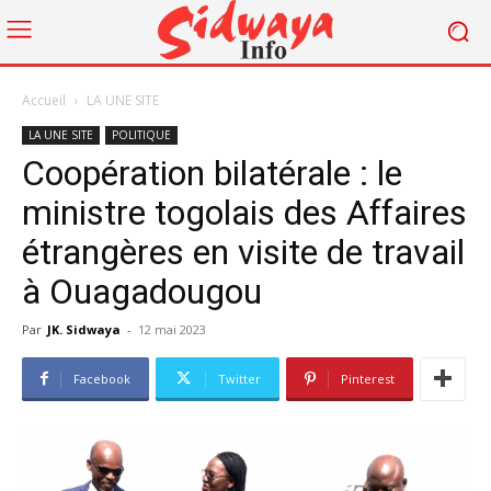
Accueil
LA UNE SITE
LA UNE SITE
POLITIQUE
Coopération bilatérale : le
ministre togolais des Affaires
étrangères en visite de travail
à Ouagadougou
Par
JK. Sidwaya
-
12 mai 2023
Facebook
Twitter
Pinterest