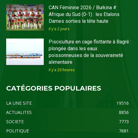
CAN Féminine 2026 / Burkina #
Afrique du Sud (0-1) : les Etalons
Dames sorties la tête haute
il y'a 2 jours
Pisciculture en cage flottante à Bagré :
plongée dans les eaux
poissonneuses de la souveraineté
alimentaire
il y'a 20 heures
CATÉGORIES POPULAIRES
LA UNE SITE
19516
ACTUALITES
8856
SOCIETE
7773
POLITIQUE
7681