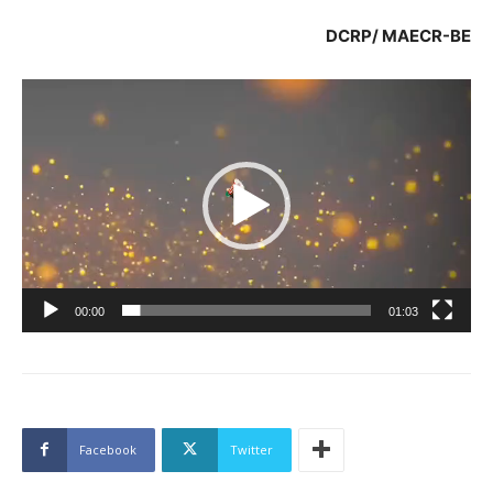
DCRP/ MAECR-BE
Lecteur
vidéo
00:00
01:03
Facebook
Twitter