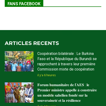
FANS FACEBOOK
ARTICLES RECENTS
Coopération bilatérale : Le Burkina
Faso et la République du Burundi se
rapprochent à travers leur première
Commission mixte de coopération
il y'a 6 heures
𝐅𝐨𝐫𝐮𝐦 𝐡𝐮𝐦𝐚𝐧𝐢𝐭𝐚𝐢𝐫𝐞 𝐝𝐞 𝐥’𝐀𝐄𝐒 : 𝐥𝐞
𝐏𝐫𝐞𝐦𝐢𝐞𝐫 𝐦𝐢𝐧𝐢𝐬𝐭𝐫𝐞 𝐚𝐩𝐩𝐞𝐥𝐥𝐞 𝐚̀ 𝐜𝐨𝐧𝐬𝐭𝐫𝐮𝐢𝐫𝐞
𝐮𝐧 𝐦𝐨𝐝𝐞̀𝐥𝐞 𝐬𝐚𝐡𝐞́𝐥𝐢𝐞𝐧 𝐟𝐨𝐧𝐝𝐞́ 𝐬𝐮𝐫 𝐥𝐚
𝐬𝐨𝐮𝐯𝐞𝐫𝐚𝐢𝐧𝐞𝐭𝐞́ 𝐞𝐭 𝐥𝐚 𝐫𝐞́𝐬𝐢𝐥𝐢𝐞𝐧𝐜𝐞