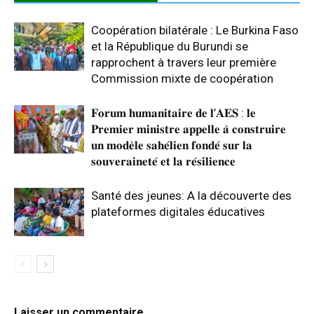
Coopération bilatérale : Le Burkina Faso
et la République du Burundi se
rapprochent à travers leur première
Commission mixte de coopération
𝐅𝐨𝐫𝐮𝐦 𝐡𝐮𝐦𝐚𝐧𝐢𝐭𝐚𝐢𝐫𝐞 𝐝𝐞 𝐥’𝐀𝐄𝐒 : 𝐥𝐞
𝐏𝐫𝐞𝐦𝐢𝐞𝐫 𝐦𝐢𝐧𝐢𝐬𝐭𝐫𝐞 𝐚𝐩𝐩𝐞𝐥𝐥𝐞 𝐚̀ 𝐜𝐨𝐧𝐬𝐭𝐫𝐮𝐢𝐫𝐞
𝐮𝐧 𝐦𝐨𝐝𝐞̀𝐥𝐞 𝐬𝐚𝐡𝐞́𝐥𝐢𝐞𝐧 𝐟𝐨𝐧𝐝𝐞́ 𝐬𝐮𝐫 𝐥𝐚
𝐬𝐨𝐮𝐯𝐞𝐫𝐚𝐢𝐧𝐞𝐭𝐞́ 𝐞𝐭 𝐥𝐚 𝐫𝐞́𝐬𝐢𝐥𝐢𝐞𝐧𝐜𝐞
Santé des jeunes: A la découverte des
plateformes digitales éducatives
Laisser un commentaire