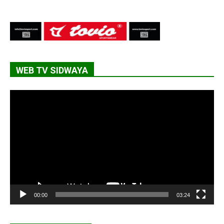
WEB TV SIDWAYA
Lecteur
vidéo
00:00
03:24