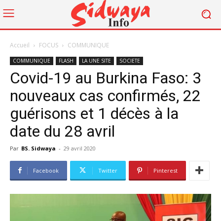
Accueil
FOCUS
COMMUNIQUE
COMMUNIQUE
FLASH
LA UNE SITE
SOCIETE
Covid-19 au Burkina Faso: 3
nouveaux cas confirmés, 22
guérisons et 1 décès à la
date du 28 avril
Par
BS. Sidwaya
-
29 avril 2020
Facebook
Twitter
Pinterest