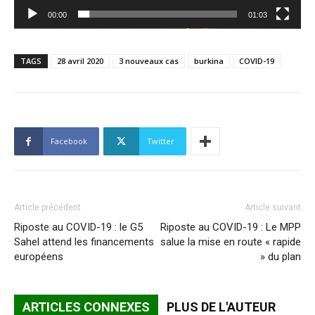
00:00
01:03
TAGS
28 avril 2020
3 nouveaux cas
burkina
COVID-19
Facebook
Twitter
Article précédent
Article suivant
Riposte au COVID-19 : le G5
Riposte au COVID-19 : Le MPP
Sahel attend les financements
salue la mise en route « rapide
européens
» du plan
ARTICLES CONNEXES
PLUS DE L'AUTEUR