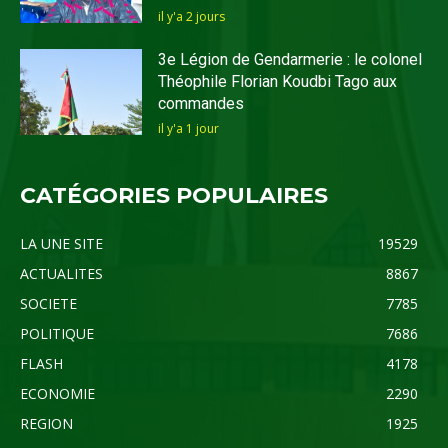
il y'a 2 jours
3e Légion de Gendarmerie : le colonel
Théophile Florian Koudbi Tago aux
commandes
il y'a 1 jour
CATÉGORIES POPULAIRES
LA UNE SITE
19529
ACTUALITES
8867
SOCIETE
7785
POLITIQUE
7686
FLASH
4178
ECONOMIE
2290
REGION
1925