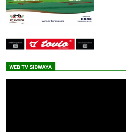
WEB TV SIDWAYA
Lecteur
vidéo