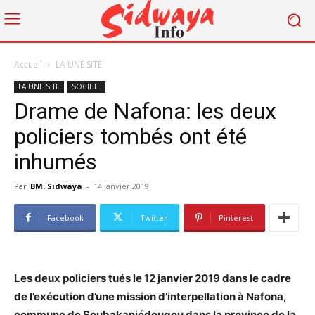
Accueil
LA UNE SITE
LA UNE SITE
SOCIETE
Drame de Nafona: les deux
policiers tombés ont été
inhumés
Par
BM. Sidwaya
-
14 janvier 2019
Facebook
Twitter
Pinterest
Les deux policiers tués le 12 janvier 2019 dans le cadre
de l’exécution d’une mission d’interpellation à Nafona,
commune de Soubakaniédougou dans la province de la