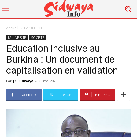
Accueil
LA UNE SITE
LA UNE SITE
SOCIETE
Education inclusive au
Burkina : Un document de
capitalisation en validation
Par
JK. Sidwaya
-
26 mai 2021
Facebook
Twitter
Pinterest