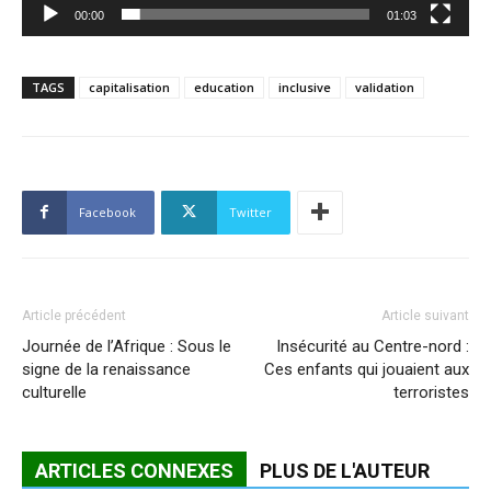
00:00
01:03
TAGS
capitalisation
education
inclusive
validation
Facebook
Twitter
Article précédent
Article suivant
Journée de l’Afrique : Sous le
Insécurité au Centre-nord :
signe de la renaissance
Ces enfants qui jouaient aux
culturelle
terroristes
ARTICLES CONNEXES
PLUS DE L'AUTEUR