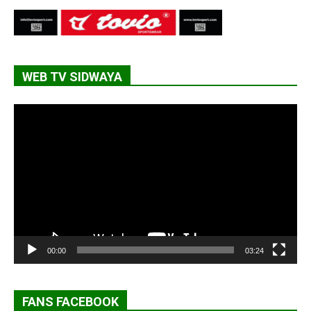
WEB TV SIDWAYA
Lecteur
vidéo
00:00
03:24
FANS FACEBOOK