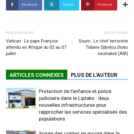
Facebook
Twitter
Pinterest
Article précédent
Article suivant
Vatican : Le pape François
Soum : Le chef terroriste
attendu en Afrique du 02 au 07
Tidiane Djibrilou Dicko
juillet
neutralisé (AIB)
ARTICLES CONNEXES
PLUS DE L'AUTEUR
Protection de l’enfance et police
judiciaire dans le Liptako : deux
nouvelles infrastructures pour
rapprocher les services spécialisés des
populations
Soirée des contes en mooré dans le