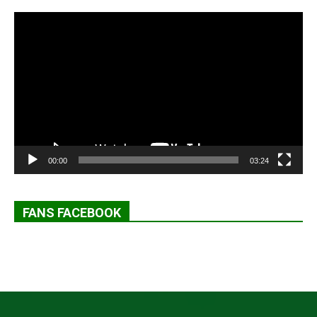
Lecteur
vidéo
00:00
03:24
FANS FACEBOOK