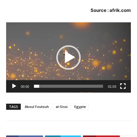
Source : afrik.com
Lecteur
vidéo
00:00
01:03
TAGS
Aboul Foutouh
al-Sissi
Egypte