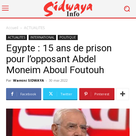
Accueil
ACTUALITES
ACTUALITES
INTERNATIONAL
POLITIQUE
Egypte : 15 ans de prison
pour l’opposant Abdel
Moneim Aboul Foutouh
Par
Wamini SIDWAYA
-
30 mai 2022
Facebook
Twitter
Pinterest