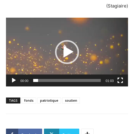
(Stagiaire)
Lecteur
vidéo
00:00
01:03
TAGS
fonds
patriotique
soutien