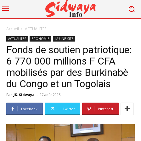
Accueil
ACTUALITES
ACTUALITES
ECONOMIE
LA UNE SITE
Fonds de soutien patriotique:
6 770 000 millions F CFA
mobilisés par des Burkinabè
du Congo et un Togolais
Par
JK. Sidwaya
-
27 août 2025
Facebook
Twitter
Pinterest