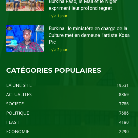
Burkina Faso, le Mali et le Niger
expriment leur profond regret
il y'a 1 jour
Burkina : le ministère en charge de la
Culture met en demeure l’artiste Kosa
Pic
il y'a 2 jours
CATÉGORIES POPULAIRES
LA UNE SITE
19531
ACTUALITES
8869
SOCIETE
7786
POLITIQUE
7686
FLASH
4180
ECONOMIE
2290