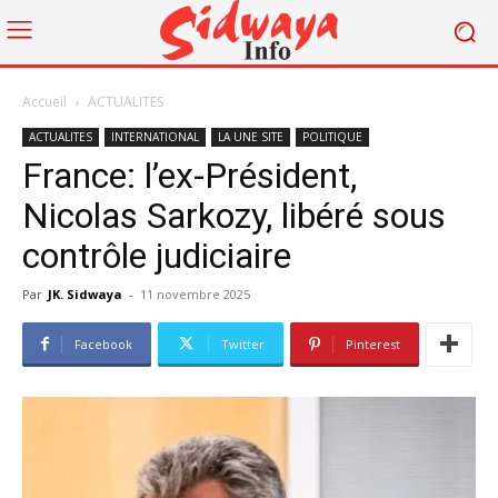
Accueil
ACTUALITES
ACTUALITES
INTERNATIONAL
LA UNE SITE
POLITIQUE
France: l’ex-Président,
Nicolas Sarkozy, libéré sous
contrôle judiciaire
Par
JK. Sidwaya
-
11 novembre 2025
Facebook
Twitter
Pinterest