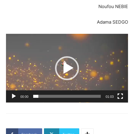
Noufou NEBIE
Adama SEDGO
Lecteur
vidéo
00:00
01:03