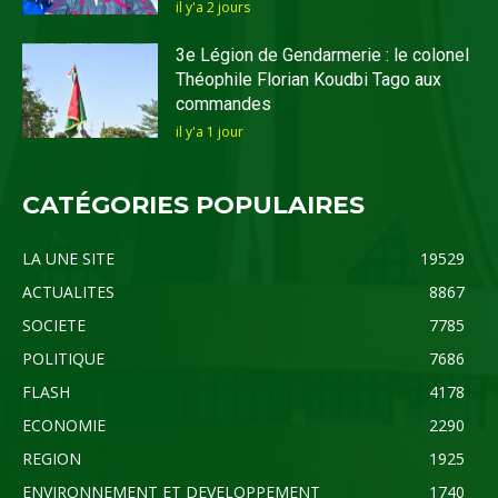
il y'a 2 jours
3e Légion de Gendarmerie : le colonel
Théophile Florian Koudbi Tago aux
commandes
il y'a 1 jour
CATÉGORIES POPULAIRES
LA UNE SITE
19529
ACTUALITES
8867
SOCIETE
7785
POLITIQUE
7686
FLASH
4178
ECONOMIE
2290
REGION
1925
ENVIRONNEMENT ET DEVELOPPEMENT
1740