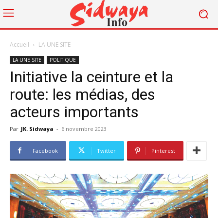
Accueil
LA UNE SITE
LA UNE SITE
POLITIQUE
Initiative la ceinture et la
route: les médias, des
acteurs importants
Par
JK. Sidwaya
-
6 novembre 2023
Facebook
Twitter
Pinterest