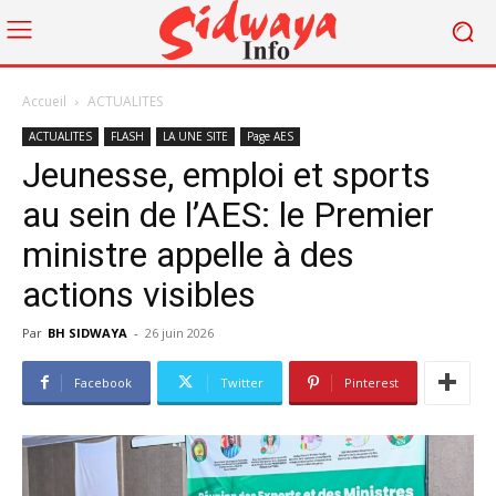
Accueil
ACTUALITES
ACTUALITES
FLASH
LA UNE SITE
Page AES
Jeunesse, emploi et sports
au sein de l’AES: le Premier
ministre appelle à des
actions visibles
Par
BH SIDWAYA
-
26 juin 2026
Facebook
Twitter
Pinterest