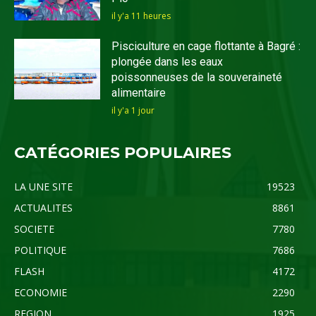
il y'a 11 heures
Pisciculture en cage flottante à Bagré :
plongée dans les eaux
poissonneuses de la souveraineté
alimentaire
il y'a 1 jour
CATÉGORIES POPULAIRES
LA UNE SITE
19523
ACTUALITES
8861
SOCIETE
7780
POLITIQUE
7686
FLASH
4172
ECONOMIE
2290
REGION
1925