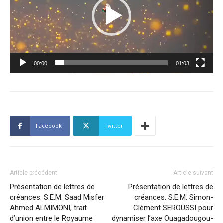
00:00
01:03
Facebook
Twitter
Article précédent
Article suivant
Présentation de lettres de
Présentation de lettres de
créances: S.E.M. Saad Misfer
créances: S.E.M. Simon-
Ahmed ALMIMONI, trait
Clément SEROUSSI pour
d’union entre le Royaume
dynamiser l’axe Ouagadougou-