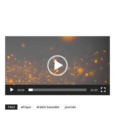
Lecteur
vidéo
00:00
01:03
TAGS
afrique
Arabie Saoudite
journée