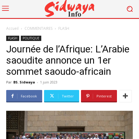
Accueil
COMMENTAIRES
FLASH
FLASH
POLITIQUE
Journée de l’Afrique: L’Arabie
saoudite annonce un 1er
sommet saoudo-africain
Par
BS. Sidwaya
-
1 juin 2023
Facebook
Twitter
Pinterest