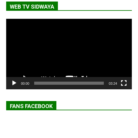
WEB TV SIDWAYA
Lecteur
vidéo
00:00
03:24
FANS FACEBOOK