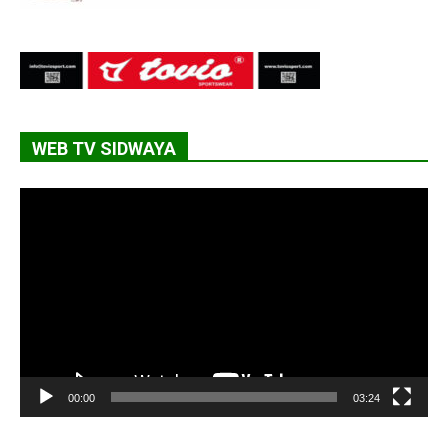
WEB TV SIDWAYA
Lecteur
vidéo
00:00
03:24