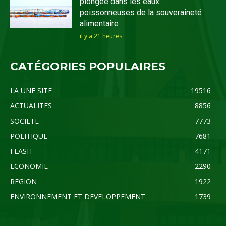
plongée dans les eaux
poissonneuses de la souveraineté
alimentaire
il y'a 21 heures
CATÉGORIES POPULAIRES
LA UNE SITE
19516
ACTUALITES
8856
SOCIETE
7773
POLITIQUE
7681
FLASH
4171
ECONOMIE
2290
REGION
1922
ENVIRONNEMENT ET DEVELOPPEMENT
1739