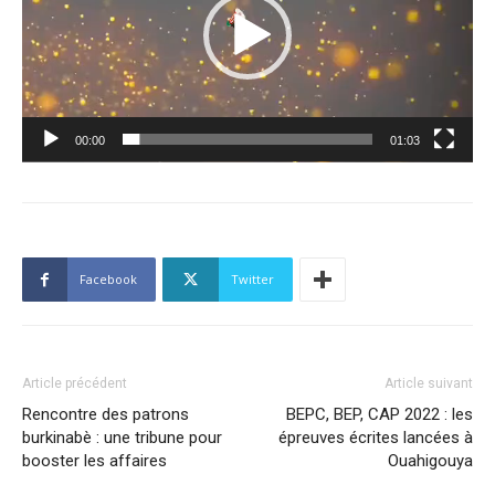
00:00
01:03
Facebook
Twitter
Article précédent
Article suivant
Rencontre des patrons
BEPC, BEP, CAP 2022 : les
burkinabè : une tribune pour
épreuves écrites lancées à
booster les affaires
Ouahigouya