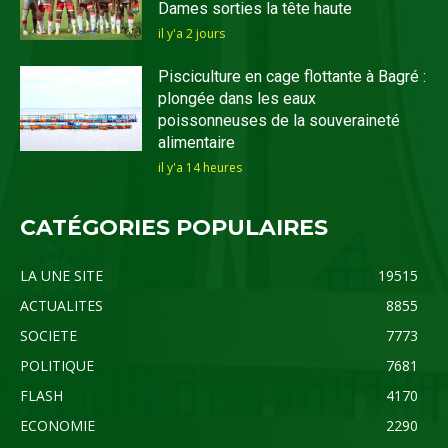
Dames sorties la tête haute
il y'a 2 jours
Pisciculture en cage flottante à Bagré :
plongée dans les eaux
poissonneuses de la souveraineté
alimentaire
il y'a 14 heures
CATÉGORIES POPULAIRES
LA UNE SITE
19515
ACTUALITES
8855
SOCIETE
7773
POLITIQUE
7681
FLASH
4170
ECONOMIE
2290