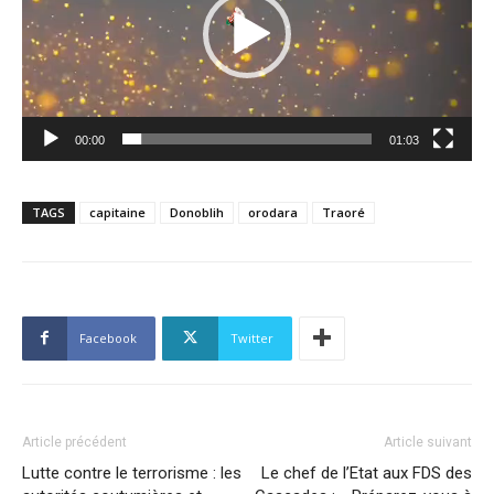
00:00
01:03
TAGS
capitaine
Donoblih
orodara
Traoré
Facebook
Twitter
Article précédent
Article suivant
Lutte contre le terrorisme : les
Le chef de l’Etat aux FDS des