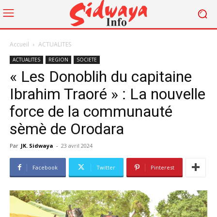
Accueil
ACTUALITES
ACTUALITES
REGION
SOCIETE
« Les Donoblih du capitaine
Ibrahim Traoré » : La nouvelle
force de la communauté
sèmè de Orodara
Par
JK. Sidwaya
-
23 avril 2024
Facebook
Twitter
Pinterest