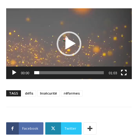
Lecteur
vidéo
00:00
01:03
TAGS
défis
Insécurité
réformes
Facebook
Twitter