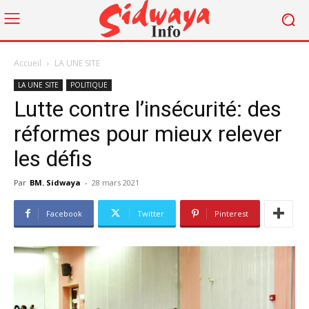
Accueil
LA UNE SITE
LA UNE SITE
POLITIQUE
Lutte contre l’insécurité: des
réformes pour mieux relever
les défis
Par
BM. Sidwaya
-
28 mars 2021
Facebook
Twitter
Pinterest