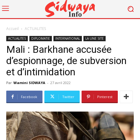
Accueil
ACTUALITES
ACTUALITES
DIPLOMATIE
INTERNATIONAL
LA UNE SITE
Mali : Barkhane accusée
d’espionnage, de subversion
et d’intimidation
Par
Wamini SIDWAYA
-
27 avril 2022
Facebook
Twitter
Pinterest