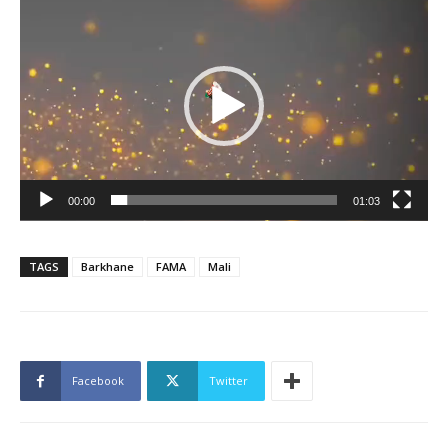
Lecteur
vidéo
00:00
01:03
TAGS
Barkhane
FAMA
Mali
Facebook
Twitter