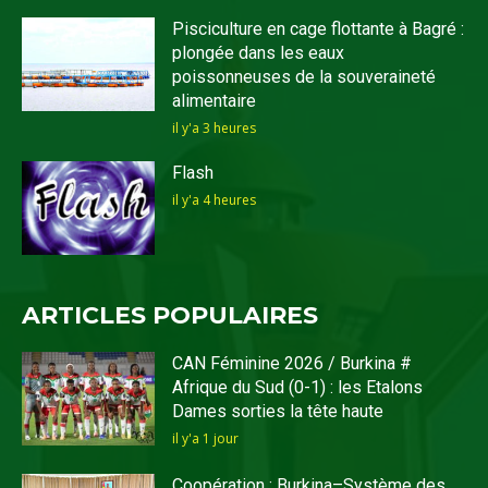
Pisciculture en cage flottante à Bagré :
plongée dans les eaux
poissonneuses de la souveraineté
alimentaire
il y'a 3 heures
Flash
il y'a 4 heures
ARTICLES POPULAIRES
CAN Féminine 2026 / Burkina #
Afrique du Sud (0-1) : les Etalons
Dames sorties la tête haute
il y'a 1 jour
Coopération : Burkina–Système des