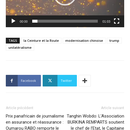
00:00
01:03
TAGS
la Ceinture et la Route
modernisation chinoise
trump
unilatéralisme
Facebook
Twitter
Article précédent
Article suivant
Prix panafricain de journalisme
Tanghin Wobdo: L’Association
en assurance et réassurance :
BURKINA REMPARTS soutient
Oumarou RABO remporte le
le chef de l’Etat, le Capitaine