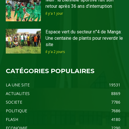
retour après 36 ans d’interruption
il y'a 1 jour
Espace vert du secteur n°4 de Manga:
Une centaine de plants pour reverdir le
site
il y'a 2 jours
CATÉGORIES POPULAIRES
LA UNE SITE
19531
ACTUALITES
8869
SOCIETE
7786
POLITIQUE
7686
FLASH
4180
ECONOMIE
2290