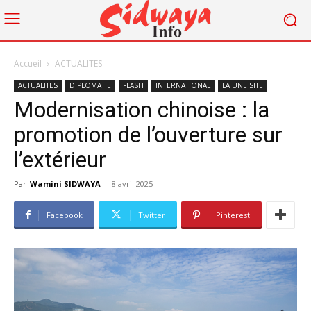
Accueil
ACTUALITES
ACTUALITES
DIPLOMATIE
FLASH
INTERNATIONAL
LA UNE SITE
Modernisation chinoise : la
promotion de l’ouverture sur
l’extérieur
Par
Wamini SIDWAYA
-
8 avril 2025
Facebook
Twitter
Pinterest