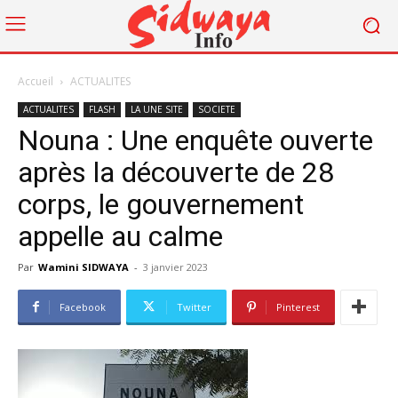
Accueil
ACTUALITES
ACTUALITES
FLASH
LA UNE SITE
SOCIETE
Nouna : Une enquête ouverte
après la découverte de 28
corps, le gouvernement
appelle au calme
Par
Wamini SIDWAYA
-
3 janvier 2023
Facebook
Twitter
Pinterest