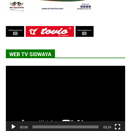
WEB TV SIDWAYA
Lecteur
vidéo
00:00
03:24