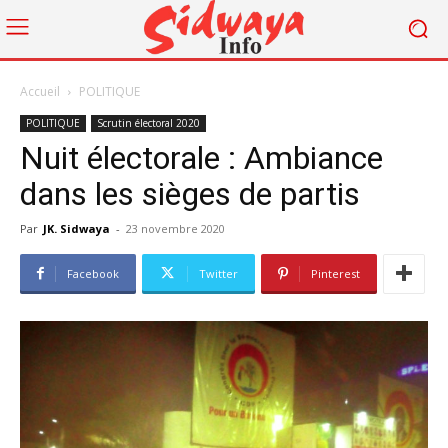
Accueil
POLITIQUE
POLITIQUE
Scrutin électoral 2020
Nuit électorale : Ambiance
dans les sièges de partis
Par
JK. Sidwaya
-
23 novembre 2020
Facebook
Twitter
Pinterest