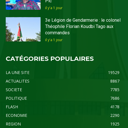
Pic
il y'a 1 jour
3e Légion de Gendarmerie : le colonel
Théophile Florian Koudbi Tago aux
commandes
il y'a 1 jour
CATÉGORIES POPULAIRES
LA UNE SITE
19529
ACTUALITES
8867
SOCIETE
7785
POLITIQUE
7686
FLASH
4178
ECONOMIE
2290
REGION
1925