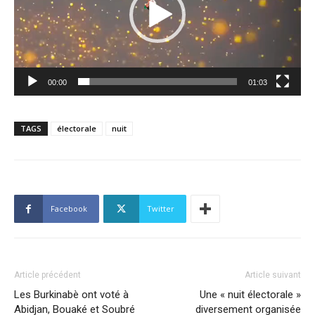
00:00
01:03
TAGS
électorale
nuit
Facebook
Twitter
Article précédent
Article suivant
Les Burkinabè ont voté à
Une « nuit électorale »
Abidjan, Bouaké et Soubré
diversement organisée