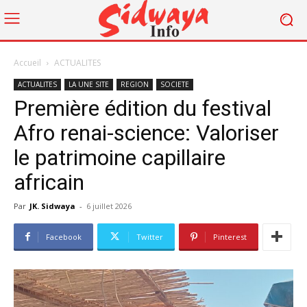
Accueil
ACTUALITES
ACTUALITES
LA UNE SITE
REGION
SOCIETE
Première édition du festival
Afro renai-science: Valoriser
le patrimoine capillaire
africain
Par
JK. Sidwaya
-
6 juillet 2026
Facebook
Twitter
Pinterest