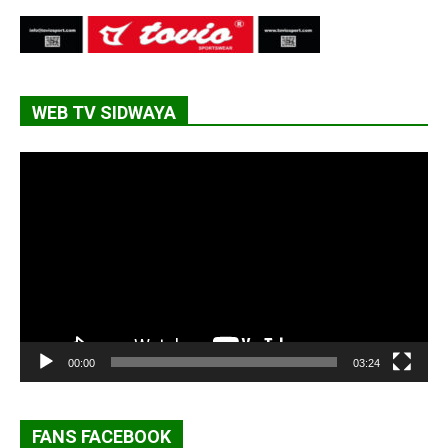
WEB TV SIDWAYA
Lecteur
vidéo
00:00
03:24
FANS FACEBOOK