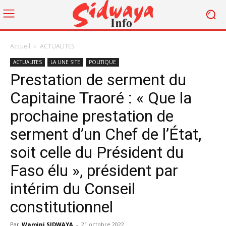
Accueil
ACTUALITES
ACTUALITES
LA UNE SITE
POLITIQUE
Prestation de serment du
Capitaine Traoré : « Que la
prochaine prestation de
serment d’un Chef de l’État,
soit celle du Président du
Faso élu », président par
intérim du Conseil
constitutionnel
Par
Wamini SIDWAYA
-
21 octobre 2022