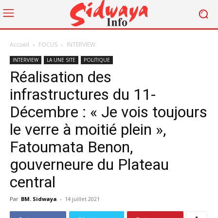
Accueil
FOCUS
INTERVIEW
INTERVIEW
LA UNE SITE
POLITIQUE
Réalisation des
infrastructures du 11-
Décembre : « Je vois toujours
le verre à moitié plein »,
Fatoumata Benon,
gouverneure du Plateau
central
Par
BM. Sidwaya
-
14 juillet 2021