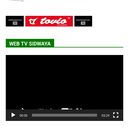
WEB TV SIDWAYA
Lecteur
vidéo
00:00
03:24