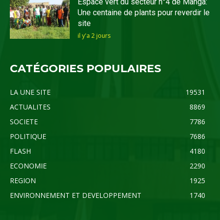
Espace vert du secteur n°4 de Manga:
Une centaine de plants pour reverdir le
site
il y'a 2 jours
CATÉGORIES POPULAIRES
LA UNE SITE
19531
ACTUALITES
8869
SOCIETE
7786
POLITIQUE
7686
FLASH
4180
ECONOMIE
2290
REGION
1925
ENVIRONNEMENT ET DEVELOPPEMENT
1740