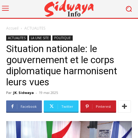
Accueil
ACTUALITES
ACTUALITES
LA UNE SITE
POLITIQUE
Situation nationale: le
gouvernement et le corps
diplomatique harmonisent
leurs vues
Par
JK. Sidwaya
-
19 mai 2025
Facebook
Twitter
Pinterest