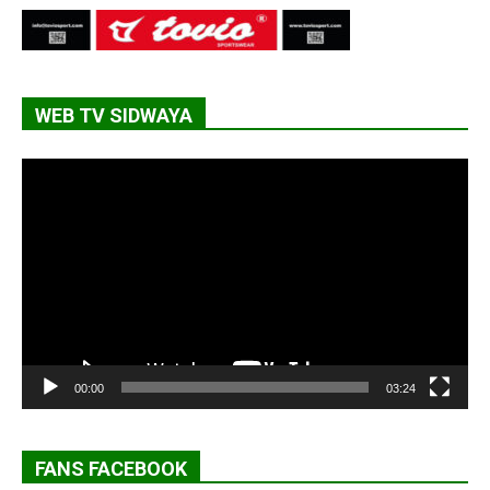
WEB TV SIDWAYA
Lecteur
vidéo
00:00
03:24
FANS FACEBOOK