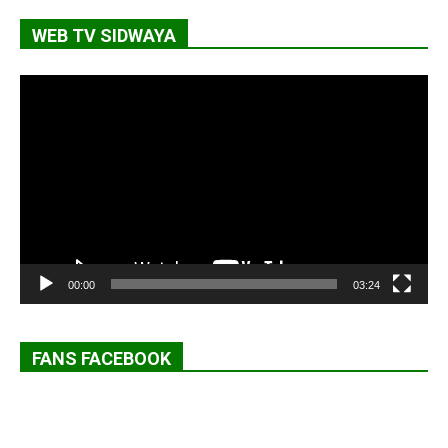
WEB TV SIDWAYA
Lecteur
vidéo
00:00
03:24
FANS FACEBOOK