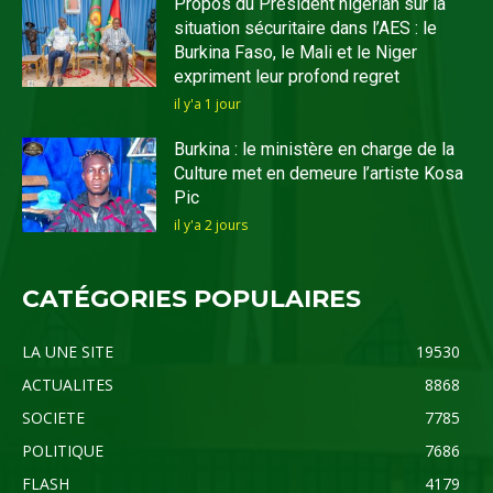
Propos du Président nigérian sur la
situation sécuritaire dans l’AES : le
Burkina Faso, le Mali et le Niger
expriment leur profond regret
il y'a 1 jour
Burkina : le ministère en charge de la
Culture met en demeure l’artiste Kosa
Pic
il y'a 2 jours
CATÉGORIES POPULAIRES
LA UNE SITE
19530
ACTUALITES
8868
SOCIETE
7785
POLITIQUE
7686
FLASH
4179