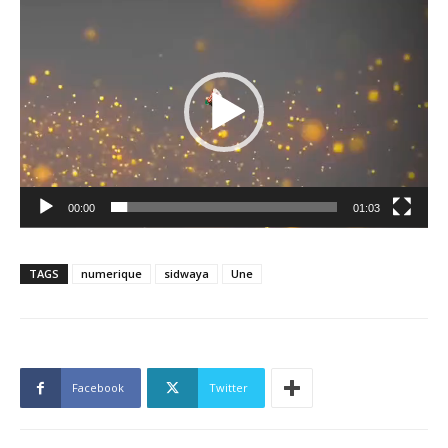
Lecteur
vidéo
00:00
01:03
TAGS
numerique
sidwaya
Une
Facebook
Twitter