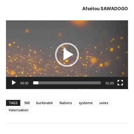
Afsétou SAWADOGO
Lecteur
vidéo
00:00
01:03
TAGS
500
burkinabè
Nations
systeme
unies
Valorisation