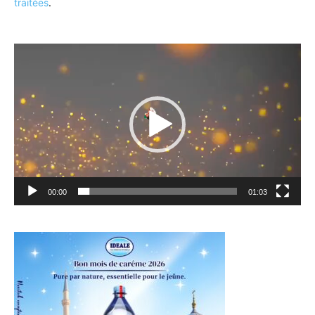
traitées
.
Lecteur
vidéo
00:00
01:03