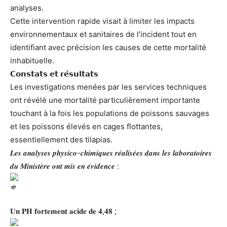
analyses.
Cette intervention rapide visait à limiter les impacts
environnementaux et sanitaires de l’incident tout en
identifiant avec précision les causes de cette mortalité
inhabituelle.
𝗖𝗼𝗻𝘀𝘁𝗮𝘁𝘀 𝗲𝘁 𝗿𝗲́𝘀𝘂𝗹𝘁𝗮𝘁𝘀
Les investigations menées par les services techniques
ont révélé une mortalité particulièrement importante
touchant à la fois les populations de poissons sauvages
et les poissons élevés en cages flottantes,
essentiellement des tilapias.
𝑳𝒆𝒔 𝒂𝒏𝒂𝒍𝒚𝒔𝒆𝒔 𝒑𝒉𝒚𝒔𝒊𝒄𝒐-𝒄𝒉𝒊𝒎𝒊𝒒𝒖𝒆𝒔 𝒓𝒆́𝒂𝒍𝒊𝒔𝒆́𝒆𝒔 𝒅𝒂𝒏𝒔 𝒍𝒆𝒔 𝒍𝒂𝒃𝒐𝒓𝒂𝒕𝒐𝒊𝒓𝒆𝒔
𝒅𝒖 𝑴𝒊𝒏𝒊𝒔𝒕𝒆̀𝒓𝒆 𝒐𝒏𝒕 𝒎𝒊𝒔 𝒆𝒏 𝒆́𝒗𝒊𝒅𝒆𝒏𝒄𝒆 :
𝐔𝐧 𝐏𝐇 𝐟𝐨𝐫𝐭𝐞𝐦𝐞𝐧𝐭 𝐚𝐜𝐢𝐝𝐞 𝐝𝐞 𝟒,𝟒𝟖 ;