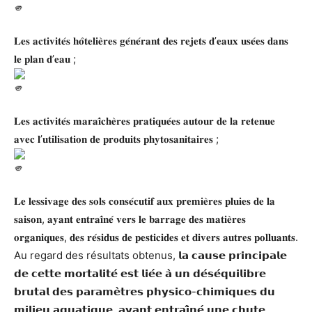
𝐋𝐞𝐬 𝐚𝐜𝐭𝐢𝐯𝐢𝐭𝐞́𝐬 𝐡𝐨̂𝐭𝐞𝐥𝐢𝐞̀𝐫𝐞𝐬 𝐠𝐞́𝐧𝐞́𝐫𝐚𝐧𝐭 𝐝𝐞𝐬 𝐫𝐞𝐣𝐞𝐭𝐬 𝐝’𝐞𝐚𝐮𝐱 𝐮𝐬𝐞́𝐞𝐬 𝐝𝐚𝐧𝐬
𝐥𝐞 𝐩𝐥𝐚𝐧 𝐝’𝐞𝐚𝐮 ;
𝐋𝐞𝐬 𝐚𝐜𝐭𝐢𝐯𝐢𝐭𝐞́𝐬 𝐦𝐚𝐫𝐚𝐢̂𝐜𝐡𝐞̀𝐫𝐞𝐬 𝐩𝐫𝐚𝐭𝐢𝐪𝐮𝐞́𝐞𝐬 𝐚𝐮𝐭𝐨𝐮𝐫 𝐝𝐞 𝐥𝐚 𝐫𝐞𝐭𝐞𝐧𝐮𝐞
𝐚𝐯𝐞𝐜 𝐥’𝐮𝐭𝐢𝐥𝐢𝐬𝐚𝐭𝐢𝐨𝐧 𝐝𝐞 𝐩𝐫𝐨𝐝𝐮𝐢𝐭𝐬 𝐩𝐡𝐲𝐭𝐨𝐬𝐚𝐧𝐢𝐭𝐚𝐢𝐫𝐞𝐬 ;
𝐋𝐞 𝐥𝐞𝐬𝐬𝐢𝐯𝐚𝐠𝐞 𝐝𝐞𝐬 𝐬𝐨𝐥𝐬 𝐜𝐨𝐧𝐬𝐞́𝐜𝐮𝐭𝐢𝐟 𝐚𝐮𝐱 𝐩𝐫𝐞𝐦𝐢𝐞̀𝐫𝐞𝐬 𝐩𝐥𝐮𝐢𝐞𝐬 𝐝𝐞 𝐥𝐚
𝐬𝐚𝐢𝐬𝐨𝐧, 𝐚𝐲𝐚𝐧𝐭 𝐞𝐧𝐭𝐫𝐚𝐢̂𝐧𝐞́ 𝐯𝐞𝐫𝐬 𝐥𝐞 𝐛𝐚𝐫𝐫𝐚𝐠𝐞 𝐝𝐞𝐬 𝐦𝐚𝐭𝐢𝐞̀𝐫𝐞𝐬
𝐨𝐫𝐠𝐚𝐧𝐢𝐪𝐮𝐞𝐬, 𝐝𝐞𝐬 𝐫𝐞́𝐬𝐢𝐝𝐮𝐬 𝐝𝐞 𝐩𝐞𝐬𝐭𝐢𝐜𝐢𝐝𝐞𝐬 𝐞𝐭 𝐝𝐢𝐯𝐞𝐫𝐬 𝐚𝐮𝐭𝐫𝐞𝐬 𝐩𝐨𝐥𝐥𝐮𝐚𝐧𝐭𝐬.
Au regard des résultats obtenus, 𝗹𝗮 𝗰𝗮𝘂𝘀𝗲 𝗽𝗿𝗶𝗻𝗰𝗶𝗽𝗮𝗹𝗲
𝗱𝗲 𝗰𝗲𝘁𝘁𝗲 𝗺𝗼𝗿𝘁𝗮𝗹𝗶𝘁𝗲́ 𝗲𝘀𝘁 𝗹𝗶𝗲́𝗲 𝗮̀ 𝘂𝗻 𝗱𝗲́𝘀𝗲́𝗾𝘂𝗶𝗹𝗶𝗯𝗿𝗲
𝗯𝗿𝘂𝘁𝗮𝗹 𝗱𝗲𝘀 𝗽𝗮𝗿𝗮𝗺𝗲̀𝘁𝗿𝗲𝘀 𝗽𝗵𝘆𝘀𝗶𝗰𝗼-𝗰𝗵𝗶𝗺𝗶𝗾𝘂𝗲𝘀 𝗱𝘂
𝗺𝗶𝗹𝗶𝗲𝘂 𝗮𝗾𝘂𝗮𝘁𝗶𝗾𝘂𝗲, 𝗮𝘆𝗮𝗻𝘁 𝗲𝗻𝘁𝗿𝗮𝗶̂𝗻𝗲́ 𝘂𝗻𝗲 𝗰𝗵𝘂𝘁𝗲