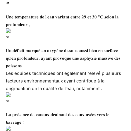
𝐔𝐧𝐞 𝐭𝐞𝐦𝐩𝐞́𝐫𝐚𝐭𝐮𝐫𝐞 𝐝𝐞 𝐥’𝐞𝐚𝐮 𝐯𝐚𝐫𝐢𝐚𝐧𝐭 𝐞𝐧𝐭𝐫𝐞 𝟐𝟗 𝐞𝐭 𝟑𝟎 °𝐂 𝐬𝐞𝐥𝐨𝐧 𝐥𝐚
𝐩𝐫𝐨𝐟𝐨𝐧𝐝𝐞𝐮𝐫 ;
𝐔𝐧 𝐝𝐞́𝐟𝐢𝐜𝐢𝐭 𝐦𝐚𝐫𝐪𝐮𝐞́ 𝐞𝐧 𝐨𝐱𝐲𝐠𝐞̀𝐧𝐞 𝐝𝐢𝐬𝐬𝐨𝐮𝐬 𝐚𝐮𝐬𝐬𝐢 𝐛𝐢𝐞𝐧 𝐞𝐧 𝐬𝐮𝐫𝐟𝐚𝐜𝐞
𝐪𝐮’𝐞𝐧 𝐩𝐫𝐨𝐟𝐨𝐧𝐝𝐞𝐮𝐫, 𝐚𝐲𝐚𝐧𝐭 𝐩𝐫𝐨𝐯𝐨𝐪𝐮𝐞́ 𝐮𝐧𝐞 𝐚𝐬𝐩𝐡𝐲𝐱𝐢𝐞 𝐦𝐚𝐬𝐬𝐢𝐯𝐞 𝐝𝐞𝐬
𝐩𝐨𝐢𝐬𝐬𝐨𝐧𝐬.
Les équipes techniques ont également relevé plusieurs
facteurs environnementaux ayant contribué à la
dégradation de la qualité de l’eau, notamment :
𝐋𝐚 𝐩𝐫𝐞́𝐬𝐞𝐧𝐜𝐞 𝐝𝐞 𝐜𝐚𝐧𝐚𝐮𝐱 𝐝𝐫𝐚𝐢𝐧𝐚𝐧𝐭 𝐝𝐞𝐬 𝐞𝐚𝐮𝐱 𝐮𝐬𝐞́𝐞𝐬 𝐯𝐞𝐫𝐬 𝐥𝐞
𝐛𝐚𝐫𝐫𝐚𝐠𝐞 ;