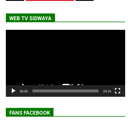
WEB TV SIDWAYA
Lecteur
vidéo
00:00
03:24
FANS FACEBOOK