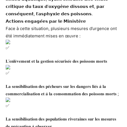
𝗰𝗿𝗶𝘁𝗶𝗾𝘂𝗲 𝗱𝘂 𝘁𝗮𝘂𝘅 𝗱’𝗼𝘅𝘆𝗴𝗲̀𝗻𝗲 𝗱𝗶𝘀𝘀𝗼𝘂𝘀 𝗲𝘁, 𝗽𝗮𝗿
𝗰𝗼𝗻𝘀𝗲́𝗾𝘂𝗲𝗻𝘁, 𝗹’𝗮𝘀𝗽𝗵𝘆𝘅𝗶𝗲 𝗱𝗲𝘀 𝗽𝗼𝗶𝘀𝘀𝗼𝗻𝘀.
𝗔𝗰𝘁𝗶𝗼𝗻𝘀 𝗲𝗻𝗴𝗮𝗴𝗲́𝗲𝘀 𝗽𝗮𝗿 𝗹𝗲 𝗠𝗶𝗻𝗶𝘀𝘁𝗲̀𝗿𝗲
Face à cette situation, plusieurs mesures d’urgence ont
été immédiatement mises en œuvre :
𝐋’𝐞𝐧𝐥𝐞̀𝐯𝐞𝐦𝐞𝐧𝐭 𝐞𝐭 𝐥𝐚 𝐠𝐞𝐬𝐭𝐢𝐨𝐧 𝐬𝐞́𝐜𝐮𝐫𝐢𝐬𝐞́𝐞 𝐝𝐞𝐬 𝐩𝐨𝐢𝐬𝐬𝐨𝐧𝐬 𝐦𝐨𝐫𝐭𝐬
𝐋𝐚 𝐬𝐞𝐧𝐬𝐢𝐛𝐢𝐥𝐢𝐬𝐚𝐭𝐢𝐨𝐧 𝐝𝐞𝐬 𝐩𝐞̂𝐜𝐡𝐞𝐮𝐫𝐬 𝐬𝐮𝐫 𝐥𝐞𝐬 𝐝𝐚𝐧𝐠𝐞𝐫𝐬 𝐥𝐢𝐞́𝐬 𝐚̀ 𝐥𝐚
𝐜𝐨𝐦𝐦𝐞𝐫𝐜𝐢𝐚𝐥𝐢𝐬𝐚𝐭𝐢𝐨𝐧 𝐞𝐭 𝐚̀ 𝐥𝐚 𝐜𝐨𝐧𝐬𝐨𝐦𝐦𝐚𝐭𝐢𝐨𝐧 𝐝𝐞𝐬 𝐩𝐨𝐢𝐬𝐬𝐨𝐧𝐬 𝐦𝐨𝐫𝐭𝐬 ;
𝐋𝐚 𝐬𝐞𝐧𝐬𝐢𝐛𝐢𝐥𝐢𝐬𝐚𝐭𝐢𝐨𝐧 𝐝𝐞𝐬 𝐩𝐨𝐩𝐮𝐥𝐚𝐭𝐢𝐨𝐧𝐬 𝐫𝐢𝐯𝐞𝐫𝐚𝐢𝐧𝐞𝐬 𝐬𝐮𝐫 𝐥𝐞𝐬 𝐦𝐞𝐬𝐮𝐫𝐞𝐬
𝐝𝐞 𝐩𝐫𝐞́𝐜𝐚𝐮𝐭𝐢𝐨𝐧 𝐚̀ 𝐨𝐛𝐬𝐞𝐫𝐯𝐞𝐫.